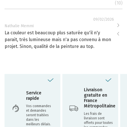
(10)
09/02/2026
Nathalie Memmi
Nathal
La couleur est beaucoup plus saturée qu'il n'y
La cou
parait, très lumineuse mais n'a pas convenu à mon
effacé
projet. Sinon, qualité de la peinture au top.
toujou
Livraison
Service
gratuite en
rapide
France
Métropolitaine
Vos commandes
et demandes
Les frais de
seront traitées
livraison sont
dans les
offerts pour toutes
meilleurs délais.