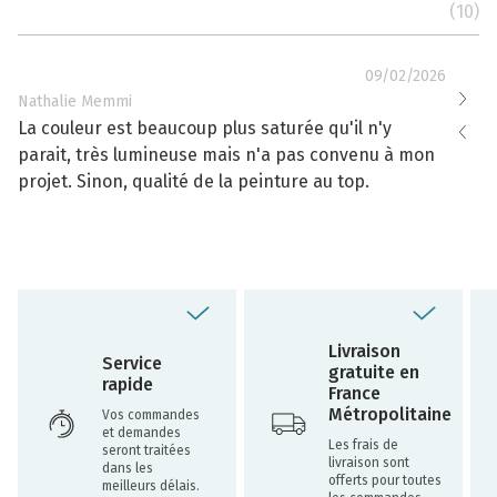
(10)
09/02/2026
Nathalie Memmi
Nathal
La couleur est beaucoup plus saturée qu'il n'y
La cou
parait, très lumineuse mais n'a pas convenu à mon
effacé
projet. Sinon, qualité de la peinture au top.
toujou
Livraison
Service
gratuite en
rapide
France
Métropolitaine
Vos commandes
et demandes
Les frais de
seront traitées
livraison sont
dans les
offerts pour toutes
meilleurs délais.