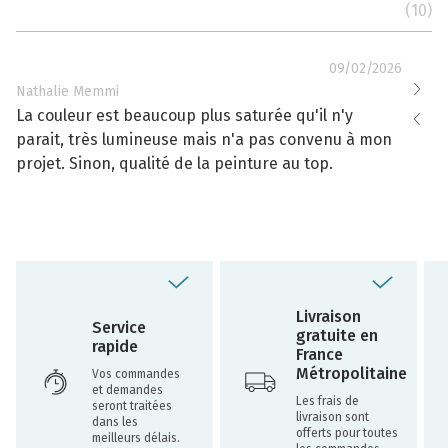
(10)
09/02/2026
Nathalie Memmi
Nathal
La couleur est beaucoup plus saturée qu'il n'y
La cou
parait, très lumineuse mais n'a pas convenu à mon
effacé
projet. Sinon, qualité de la peinture au top.
toujou
Livraison
Service
gratuite en
rapide
France
Métropolitaine
Vos commandes
et demandes
Les frais de
seront traitées
livraison sont
dans les
offerts pour toutes
meilleurs délais.