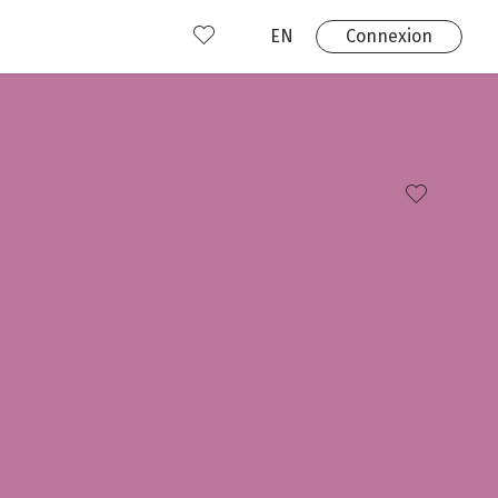
EN
Connexion
s
 produits
Où nous trouver?
 avez déjà un compte?
Connexion