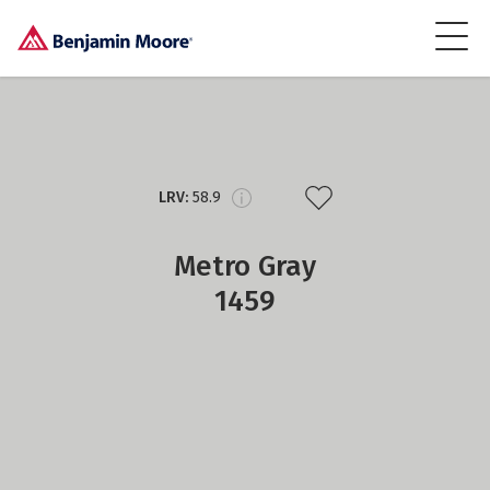
LRV:
58.9
Metro Gray
1459