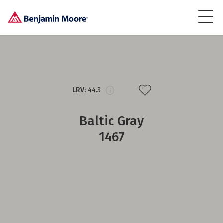
LRV:
44.3
Baltic Gray
1467