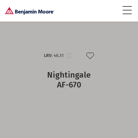
LRV:
46.31
Nightingale
AF-670