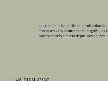
Cette couleur fait partie de la collection d
classiques vous assureront de magnifiques cou
professionnels adorent depuis des années, 
VA BIEN AVEC