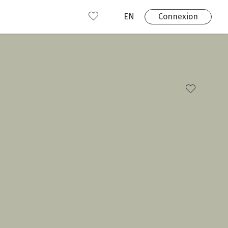
EN
Connexion
s
 produits
Où nous trouver?
 avez déjà un compte?
Connexion