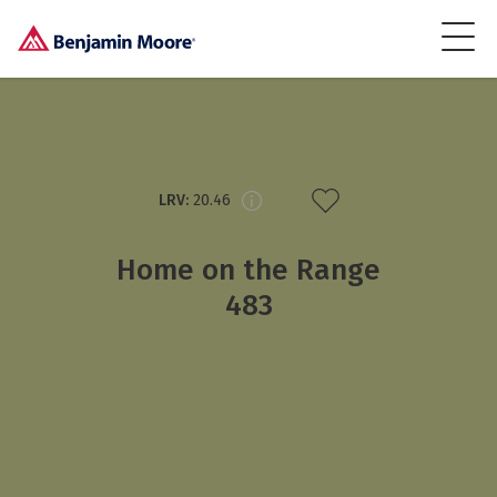
LRV:
20.46
Home on the Range
483