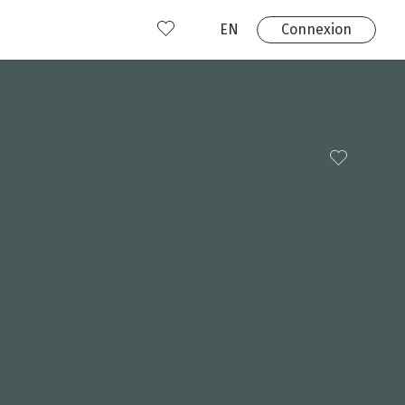
EN
Connexion
s
 produits
Où nous trouver?
 avez déjà un compte?
Connexion