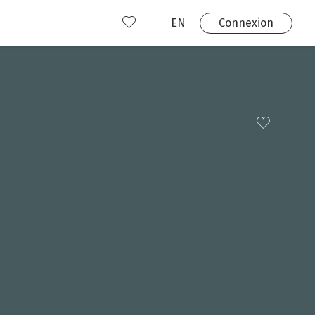
EN
Connexion
s
 produits
Où nous trouver?
 avez déjà un compte?
Connexion