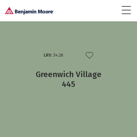
LRV:
34.26
Greenwich Village
445