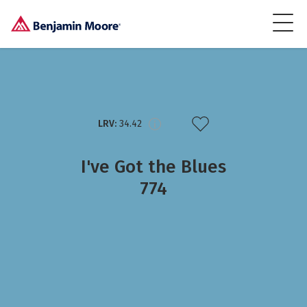
LRV:
34.42
I've Got the Blues
774