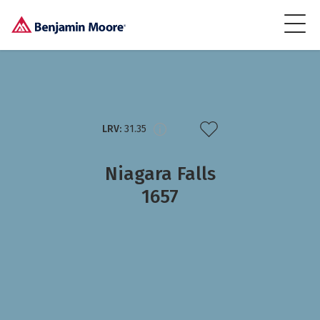
LRV:
31.35
Niagara Falls
1657