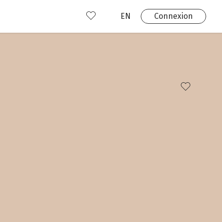
EN
Connexion
s
 produits
Où nous trouver?
 avez déjà un compte?
Connexion