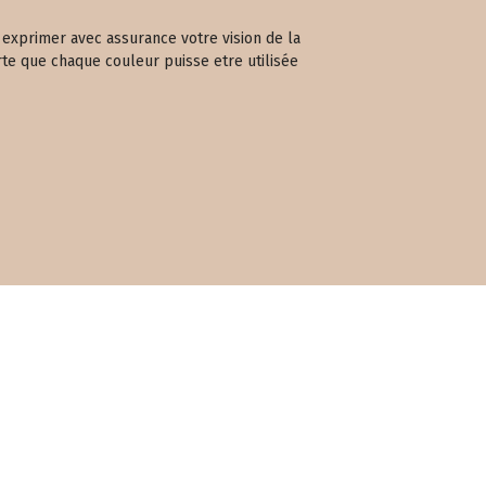
r exprimer avec assurance votre vision de la
te que chaque couleur puisse etre utilisée