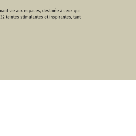
nant vie aux espaces, destinée à ceux qui
2 teintes stimulantes et inspirantes, tant