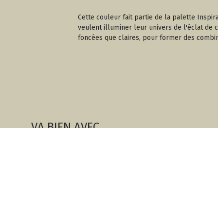
Cette couleur fait partie de la palette Inspi
veulent illuminer leur univers de l'éclat de
foncées que claires, pour former des combin
VA BIEN AVEC